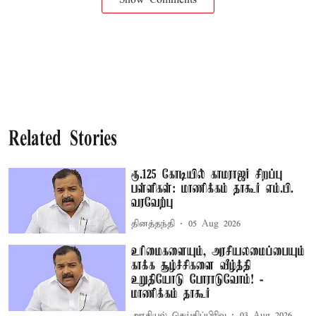
Related Stories
ரூ.125 கோடியில் காமராஜர் சிறப்பு
பள்ளிகள்: மாணிக்கம் தாகூர் எம்.பி.
வரவேற்பு
தினத்தந்தி
05 Aug 2026
உரிமைகளையும், அரசியலமைப்பையும்
காக்க சூழ்ச்சிகளை வீழ்த்தி
உறுதியோடு போராடுவோம்! -
மாணிக்கம் தாகூர்
அரசியல் செய்திப்பிரிவு
03 Aug 2026