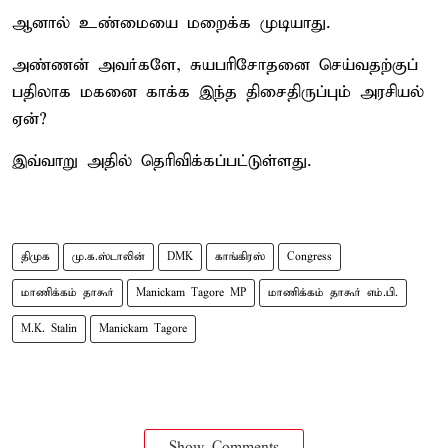
ஆனால் உண்மையை மறைக்க முடியாது.
அண்ணன் அவர்களே, சுயபரிசோதனை செய்வதற்குப்
பதிலாக மகனை காக்க இந்த திசைதிருப்பும் அரசியல்
ஏன்?
இவ்வாறு அதில் தெரிவிக்கப்பட்டுள்ளது.
திமுக
மு.க.ஸ்டாலின்
DMK
காங்கிரஸ்
Congress
மாணிக்கம் தாகூர்
Manickam Tagore MP
மாணிக்கம் தாகூர் எம்.பி.
M.K. Stalin
Manickam Tagore
Show Comments