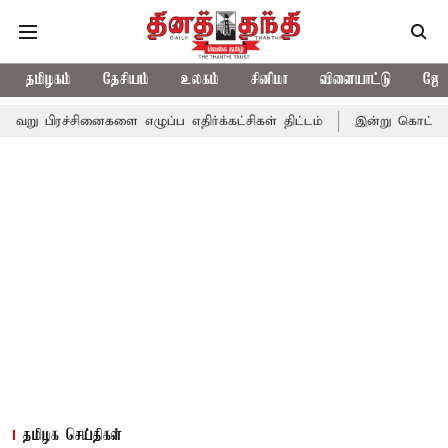
தமிழகம்
தேசியம்
உலகம்
சினிமா
விளையாட்டு
ஜோத
னைகளை எழுப்ப எதிர்க்கட்சிகள் திட்டம்
இன்று கொட்டப்போகும் கனமழ
தமிழக செய்திகள்