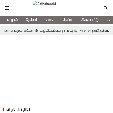
தமிழகம்
தேசியம்
உலகம்
சினிமா
விளையாட்டு
ஜோத
வரிடமும் கட்டணம் வசூலிக்கப்படாது: மத்திய அரசு கூறுவதென்ன..?
80
தமிழக செய்திகள்