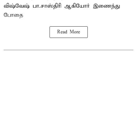
விஷ்வேஷ் பா.சாஸ்திரி ஆகியோர் இணைந்து
போதை
Read More