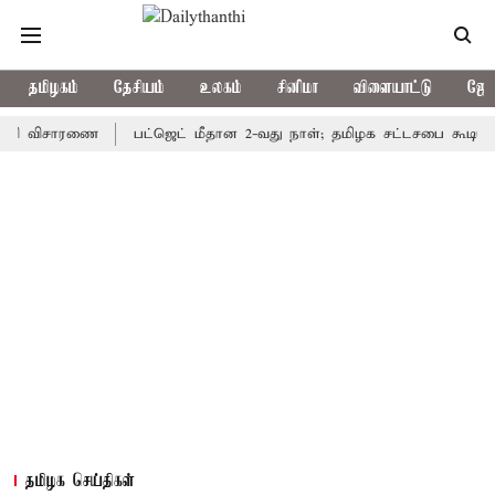
தமிழகம்
தேசியம்
உலகம்
சினிமா
விளையாட்டு
ஜோத
விசாரணை
பட்ஜெட் மீதான 2-வது நாள்; தமிழக சட்டசபை கூடியது
க
தமிழக செய்திகள்