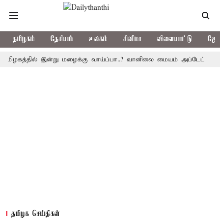
தமிழகம்
தேசியம்
உலகம்
சினிமா
விளையாட்டு
ஜோத
த்தில் இன்று மழைக்கு வாய்ப்பா..? வானிலை மையம் அப்டேட்
தொழிலி
தமிழக செய்திகள்