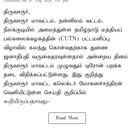
Published on
:
07 Aug 2026, 3:57 pm
திருவாரூர்,
திருவாரூர் மாவட்டம், நன்னிலம் வட்டம்,
நீலக்குடியில் அமைந்துள்ள தமிழ்நாடு மத்தியப்
பல்கலைக்கழகத்தின் (CUTN) பட்டமளிப்பு
விழாவில் கலந்து கொள்வதற்காக துணை
ஜனாதிபதி வருகைதரவுள்ளதால் அன்றைய தினம்
திருவாரூர் மாவட்டம் முழுவதும் டிரோன் பறக்க
தடை விதிக்கப்பட்டுள்ளது. இது குறித்து
திருவாரூர் மாவட்ட கலெக்டர் மோகனச்சந்திரன்
வெளியிட்டுள்ள செய்தி குறிப்பில்
கூறியிருப்பதாவது:-
Read More