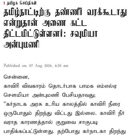
தமிழக செய்திகள்
தமிழ்நாட்டிற்கு தண்ணீர் வரக்கூடாது
என்றுதான் அணை கட்ட
திட்டமிட்டுள்ளனர்: சவுமியா
அன்புமணி
Published on
:
07 Aug 2026, 6:29 am
சென்னை,
காவிரி விவகாரம் தொடர்பாக பாமக எம்எல்ஏ
சௌமியா அன்புமணி பேசியதாவது;
”கர்நாடக அரசு உரிய காலத்தில் காவிரி நீரை
ஒருபோதும் திறந்து விட்டது இல்லை. காவிரி நீர்
வராத காரணத்தால் குறுவை சாகுபடி
பாதிக்கப்பட்டுள்ளது. தற்போது கர்நாடகா திறந்து