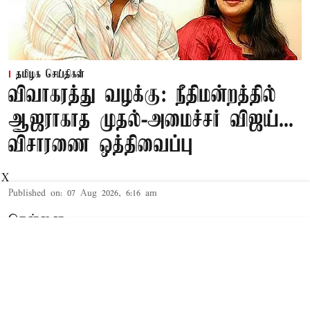
தமிழக செய்திகள்
விவாகரத்து வழக்கு: நீதிமன்றத்தில்
ஆஜராகாத முதல்-அமைச்சர் விஜய்...
விசாரணை ஒத்திவைப்பு
X
Published on
:
07 Aug 2026, 6:16 am
சென்னை,
தமிழக முதல்-அமைச்சர் விஜய் மற்றும் அவரது
மனைவி சங்கீதா தொடர்பான விவாகரத்து வழக்கு
செங்கல்பட்டு கோர்ட்டில் விசாரணையில் உள்ளது.