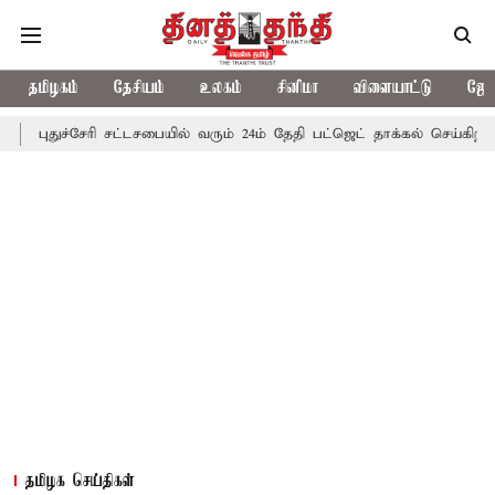
தமிழகம்
தேசியம்
உலகம்
சினிமா
விளையாட்டு
ஜோத
புதுச்சேரி சட்டசபையில் வரும் 24ம் தேதி பட்ஜெட் தாக்கல் செய்கிறார் முத
தமிழக செய்திகள்