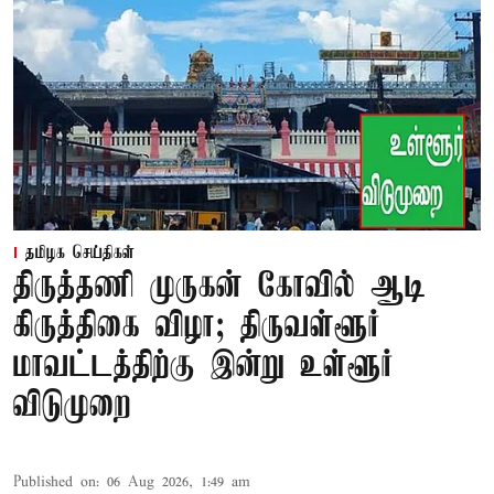
தமிழக செய்திகள்
திருத்தணி முருகன் கோவில் ஆடி
கிருத்திகை விழா; திருவள்ளூர்
மாவட்டத்திற்கு இன்று உள்ளூர்
விடுமுறை
Published on
:
06 Aug 2026, 1:49 am