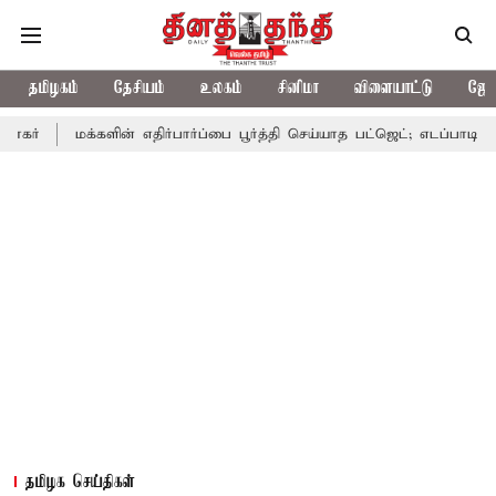
தமிழகம்
தேசியம்
உலகம்
சினிமா
விளையாட்டு
ஜோத
க்களின் எதிர்பார்ப்பை பூர்த்தி செய்யாத பட்ஜெட்; எடப்பாடி பழனிசாமி
தமிழக செய்திகள்