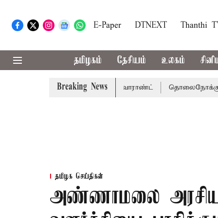
E-Paper
DTNEXT
Thanthi 
தமிழகம்
தேசியம்
உலகம்
சினி
Breaking News
சென்னை நீதிமன்றம் பிடிவாராண்ட்
தொலைநோக்கு பார்வையுடன
தமிழக செய்திகள்
அண்ணாமலை அரசியல