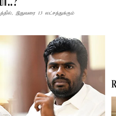
ா..?
், இதுவரை 13 லட்சத்துக்கும்
R