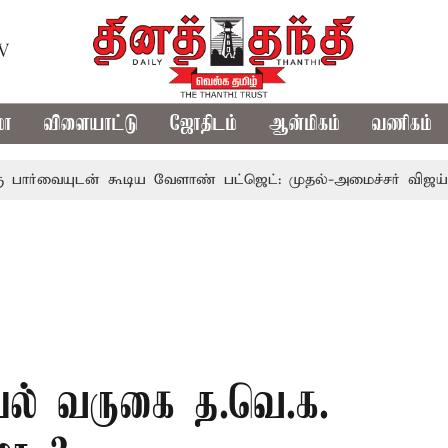
TV
மா
விளையாட்டு
ஜோதிடம்
ஆன்மிகம்
வணிகம்
் கூடிய வேளாண் பட்ஜெட்: முதல்-அமைச்சர் விஜய்
தமிழக 
் வருகை த.வெ.க.