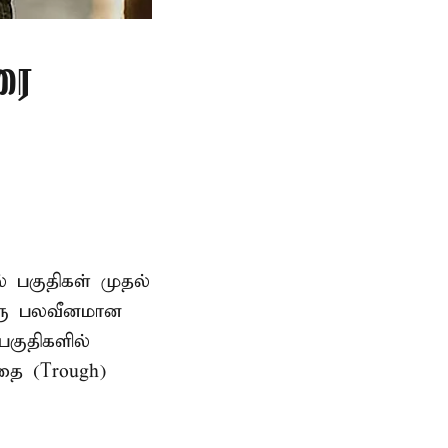
ரை
ல் பகுதிகள் முதல்
ஒரு பலவீனமான
பகுதிகளில்
தை (Trough)