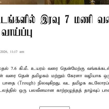
்டங்களில் இரவு 7 மணி வ
வாய்ப்பு
2026, 11:17 am
. முதல் 7.6 கி.மீ. உயரம் வரை தென்மேற்கு வங்கக்கட
திகள் வரை தென் தமிழகம் மற்றும் கேரளா வழியாக 
வு பாதை (Trough) நிலவுகிறது. வட தமிழக கடலோரப்
டலத்தில் ஒரு பலவீனமான காற்றழுத்தத் தாழ்வுப் பா