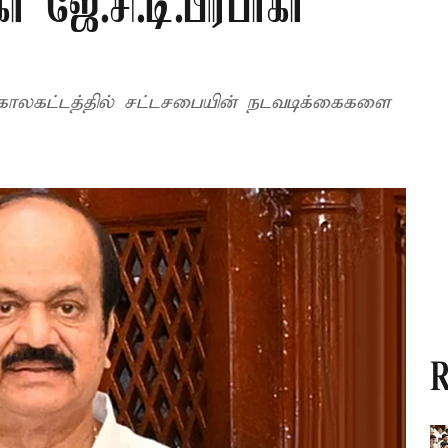
 ஜே.சி.டி.பிரபாகர்
 காலகட்டத்தில் சட்டசபையின் நடவடிக்கைகளை
R