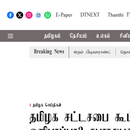
E-Paper
DTNEXT
Thanthi 
தமிழகம்
தேசியம்
உலகம்
சினி
Breaking News
்முடிக்கு சென்னை நீதிமன்றம் பிடிவாராண்ட்
தொலைநோக்கு 
தமிழக செய்திகள்
தமிழக சட்டசபை கூட