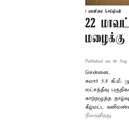
வானிலை செய்திகள்
22 மாவட
மழைக்கு 
Published on
:
06 Aug 
சென்னை,
சுமார் 5.8 கி.மீ
லட்சத்தீவு பகு
காற்றழுத்த தாழ்
கீழ்மட்ட வளிமண்
நிலவுகிறது.