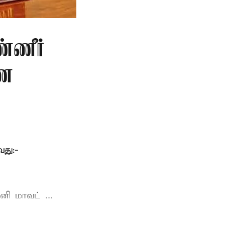
்ணீர்
ணை
து:-
ி மாவட் ...