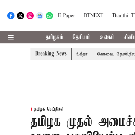
E-Paper
DTNEXT
Thanthi 
தமிழகம்
தேசியம்
உலகம்
சினி
Breaking News
வழக்கை வாபஸ் பெற்றார் சங்கீதா
கோவை, தேனி,நீலகிரி ஆகிய
தமிழக செய்திகள்
தமிழக முதல் அமைச்ச