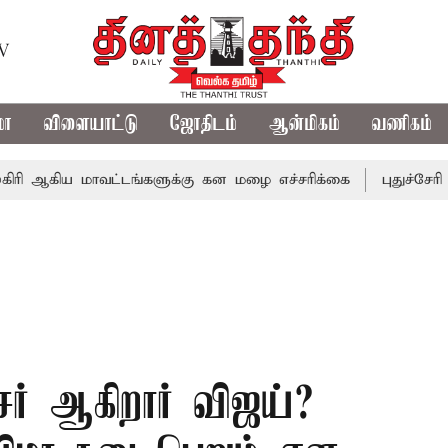
TV
மா
விளையாட்டு
ஜோதிடம்
ஆன்மிகம்
வணிகம்
 மாவட்டங்களுக்கு கன மழை எச்சரிக்கை
புதுச்சேரி சட்டசபை
ர் ஆகிறார் விஜய்?