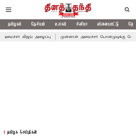
தமிழகம்
தேசியம்
உலகம்
சினிமா
விளையாட்டு
ஜோத
விஜய் அழைப்பு
முன்னாள் அமைச்சர் பொன்முடிக்கு சென்னை நீதிமன்ற
தமிழக செய்திகள்