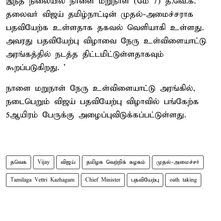
இந்த நிலையில் நாளை மறுநாள் (மே 7) த.வெ.க.
தலைவர் விஜய் தமிழ்நாட்டின் முதல்-அமைச்சராக
பதவியேற்க உள்ளதாக தகவல் வெளியாகி உள்ளது.
அவரது பதவியேற்பு விழாவை நேரு உள்விளையாட்டு
அரங்கத்தில் நடத்த திட்டமிட்டுள்ளதாகவும்
கூறப்படுகிறது. ’
நாளை மறுநாள் நேரு உள்விளையாட்டு அரங்கில்,
நடைபெறும் விஜய் பதவியேற்பு விழாவில் பங்கேற்க
5ஆயிரம் பேருக்கு அழைப்புவிடுக்கப்பட்டுள்ளது.
தவெக
Vijay
விஜய்
தமிழக வெற்றிக் கழகம்
முதல்-அமைச்சர்
Tamilaga Vettri Kazhagam
Chief Minister
பதவியேற்பு
oath taking