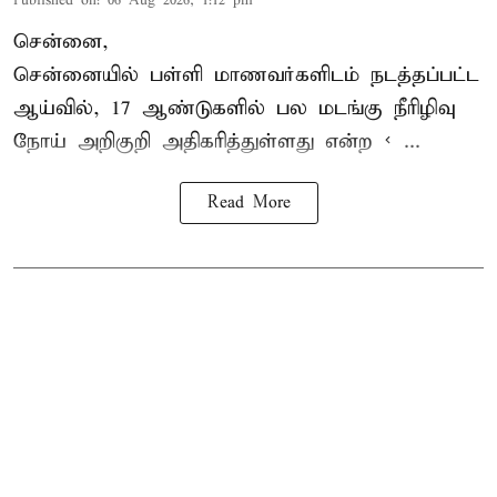
Published on
:
06 Aug 2026, 1:12 pm
சென்னை,
சென்னை
யில் பள்ளி மாணவர்களிடம் நடத்தப்பட்ட
ஆய்வில், 17 ஆண்டுகளில் பல மடங்கு
நீரிழிவு
நோய்
அறிகுறி அதிகரித்துள்ளது என்ற < ...
Read More