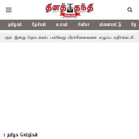
தமிழகம்
தேசியம்
உலகம்
சினிமா
விளையாட்டு
ஜோத
 தொடக்கம்: பல்வேறு பிரச்சினைகளை எழுப்ப எதிர்க்கட்சிகள் திட்டம்
தமிழக செய்திகள்