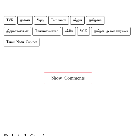
TVK
தவெக
Vijay
Tamilnadu
விஜய்
தமிழகம்
திருமாவளவன்
Thirumavalavan
விசிக
VCK
தமிழக அமைச்சரவை
Tamil Nadu Cabinet
Show Comments