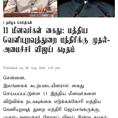
தமிழக செய்திகள்
11 மீனவர்கள் கைது: மத்திய
வெளியுறவுத்துறை மந்திரிக்கு முதல்-
அமைச்சர் விஜய் கடிதம்
Published on
:
06 Aug 2026, 2:47 pm
சென்னை,
இலங்கைக் கடற்படையினரால் கைது
செய்யப்பட்டுள்ள 11 இந்திய மீனவர்களை
விடுவிக்க நடவடிக்கை எடுக்கக்கோரி மத்திய
வெளியுறவுத் துறை மந்திரி ஜெய்சங்கருக்கு,
முதல்-அமைச்சர் ஜோசப் விஜய் இன்று கடிதம்