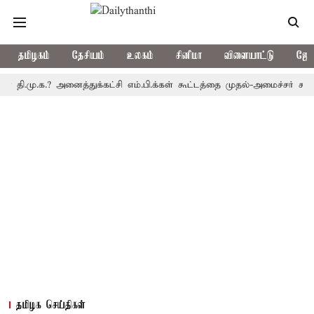
தமிழகம்
தேசியம்
உலகம்
சினிமா
விளையாட்டு
ஜோத
ு.க.? அனைத்துக்கட்சி எம்.பி.க்கள் கூட்டத்தை முதல்-அமைச்சர் கூட்டியத
தமிழக செய்திகள்