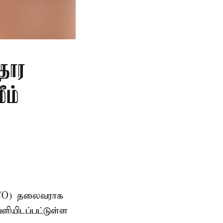
தார
ீம்
AMCO) தலைவராக
ளியிடப்பட்டுள்ள