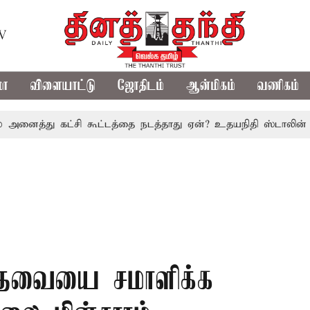
TV
மா
விளையாட்டு
ஜோதிடம்
ஆன்மிகம்
வணிகம்
்து கட்சி கூட்டத்தை நடத்தாது ஏன்? உதயநிதி ஸ்டாலின் கேள்வி
 தேவையை சமாளிக்க