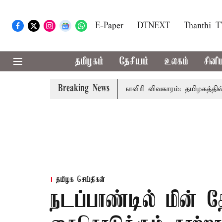
E-Paper
DTNEXT
Thanthi 
தமிழகம்
தேசியம்
உலகம்
சினி
Breaking News
்-அமைச்சர் விஜய் உரை
காவிரி விவகாரம்: தமிழகத்தில் அனைத
தமிழக செய்திகள்
நடப்பாண்டில் மின்