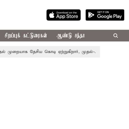
சிறப்புக் கட்டுரைகள்
ஆண்டு சந்தா
ுறையாக தேசிய கொடி ஏற்றுகிறார், முதல்-அமைச்சர் விஜய்!
ப