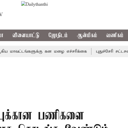
TV
மா
விளையாட்டு
ஜோதிடம்
ஆன்மிகம்
வணிகம்
ாவட்டங்களுக்கு கன மழை எச்சரிக்கை
புதுச்சேரி சட்டசபையி
ப்புக்கான பணிகளை