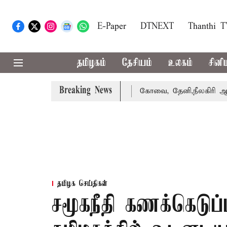
E-Paper
DTNEXT
Thanthi 
தமிழகம்
தேசியம்
உலகம்
சினி
Breaking News
க்கை வாபஸ் பெற்றார் சங்கீதா
கோவை, தேனி,நீலகிரி ஆகிய ம
தமிழக செய்திகள்
சமூகநீதி கணக்கெடு