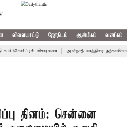
TV
மா
விளையாட்டு
ஜோதிடம்
ஆன்மிகம்
வணிகம்
்ரீம்கோர்ட்டில் விசாரணை
அமர்நாத் யாத்திரை தற்காலிகமாக நிற
்பு தினம்: சென்னை