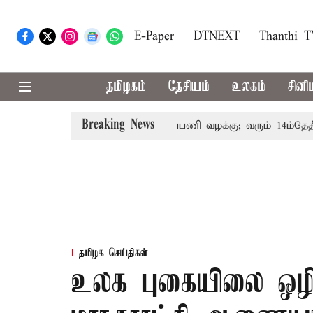
E-Paper
DTNEXT
Thanthi 
தமிழகம்
தேசியம்
உலகம்
சினி
Breaking News
ோரின் குடும்பத்தினருக்கு அரசுப்பணி வழக்கு; வரும் 14ம்தேதி சுப
தமிழக செய்திகள்
உலக புகையிலை ஒழிப