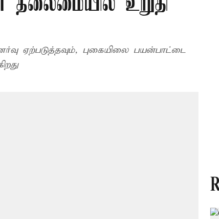
் தலைமையில் உறுதி
ணர்வு ஏற்படுத்தவும், புகையிலை பயன்பாட்டை
ிறது
R