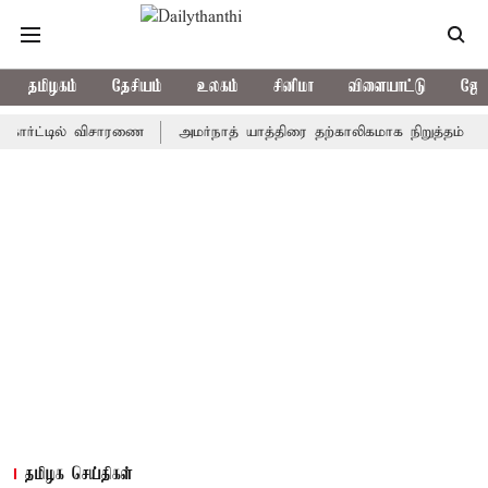
தமிழகம்
தேசியம்
உலகம்
சினிமா
விளையாட்டு
ஜோத
்டில் விசாரணை
அமர்நாத் யாத்திரை தற்காலிகமாக நிறுத்தம்
இமாச்ச
தமிழக செய்திகள்