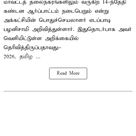
மாவட்டத் தலைநகரங்களிலும் வருகிற 14-ந்தேதி
கண்டன ஆர்ப்பாட்டம் நடைபெறும் என்று
அக்கட்சியின் பொதுச்செயலாளர் எடப்பாடி
பழனிசாமி அறிவித்துள்ளார். இதுதொடர்பாக அவர்
வெளியிட்டுள்ள அறிக்கையில்
தெரிவித்திருப்பதாவது:-
2026, தமிழ ...
Read More