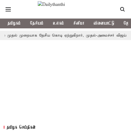
தமிழகம்
தேசியம்
உலகம்
சினிமா
விளையாட்டு
ஜோத
தல் முறையாக தேசிய கொடி ஏற்றுகிறார், முதல்-அமைச்சர் விஜய்!
பா.
தமிழக செய்திகள்