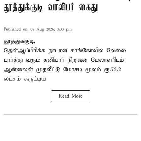
தூத்துக்குடி வாலிபர் கைது
Published on
:
08 Aug 2026, 3:33 pm
தூத்துக்குடி,
தென்ஆப்பிரிக்க நாடான
காங்கோ
வில் வேலை
பார்த்து வரும் தனியார் நிறுவன மேலாளரிடம்
ஆன்லைன் முதலீட்டு மோசடி மூலம் ரூ.75.2
லட்சம் சுருட்டிய
Read More