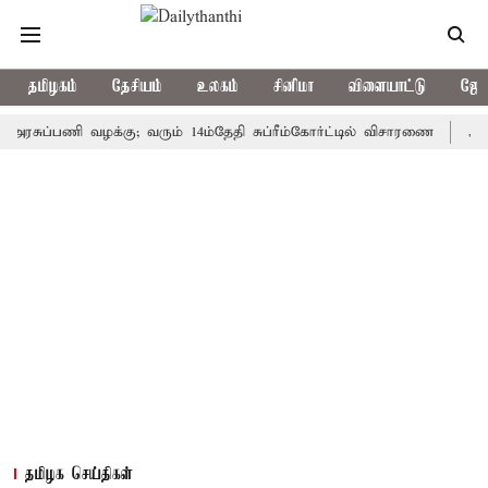
தமிழகம்
தேசியம்
உலகம்
சினிமா
விளையாட்டு
ஜோத
ப்பணி வழக்கு; வரும் 14ம்தேதி சுப்ரீம்கோர்ட்டில் விசாரணை
அமர்நாத் 
தமிழக செய்திகள்