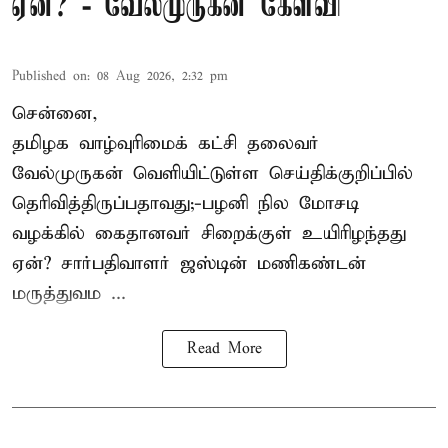
ஏன்? - வேல்முருகன் கேள்வி
Published on
:
08 Aug 2026, 2:32 pm
சென்னை,
தமிழக வாழ்வுரிமைக் கட்சி தலைவர்
வேல்முருகன்
வெளியிட்டுள்ள செய்திக்குறிப்பில்
தெரிவித்திருப்பதாவது;-
பழனி நில மோசடி
வழக்கில் கைதானவர் சிறைக்குள் உயிரிழந்தது
ஏன்? சார்பதிவாளர் ஜஸ்டின் மணிகண்டன்
மருத்துவம ...
Read More