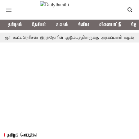
தமிழகம்
தேசியம்
உலகம்
சினிமா
விளையாட்டு
ஜோத
கூட்டநெரிசல்: இறந்தோரின் குடும்பத்தினருக்கு அரசுப்பணி வழக்கு; வரும் 1
தமிழக செய்திகள்