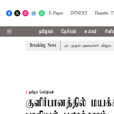
E-Paper
DTNEXT
Thanthi 
தமிழகம்
தேசியம்
உலகம்
சினி
Breaking News
தை தொகுதி மறுவரையறை பாதிக்கும்: முதல்-அமைச்சர் விஜய்
கர
தமிழக செய்திகள்
குளிர்பானத்தில் மயக்