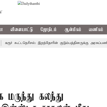
TV
மா
விளையாட்டு
ஜோதிடம்
ஆன்மிகம்
வணிகம்
ூர் கூட்டநெரிசல்: இறந்தோரின் குடும்பத்தினருக்கு அரசுப்பணி வழக்
க மருந்து கலந்து