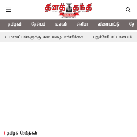
தமிழகம்
தேசியம்
உலகம்
சினிமா
விளையாட்டு
ஜோத
ங்களுக்கு கன மழை எச்சரிக்கை
புதுச்சேரி சட்டசபையில் வரும் 24ம்
தமிழக செய்திகள்