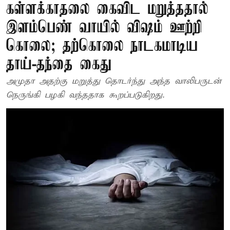
கள்ளக்காதலை கைவிட மறுத்ததால்
இளம்பெண் வாயில் விஷம் ஊற்றி
கொலை; தற்கொலை நாடகமாடிய
தாய்-தந்தை கைது
அமுதா அதற்கு மறுத்து தொடர்ந்து அந்த வாலிபருடன்
நெருங்கி பழகி வந்ததாக கூறப்படுகிறது.