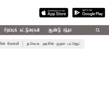
சிறப்புக் கட்டுரைகள்
ஆண்டு சந்தா
வி
த.வெ.க. அரசின் முதல் பட்ஜெட்: மாற்றமா?, தடுமாற்றமா?