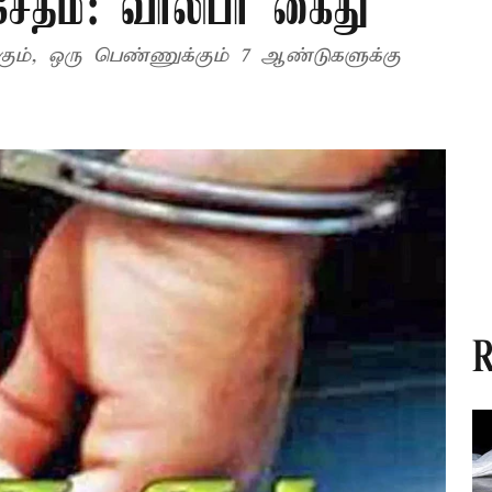
ேதம்: வாலிபர் கைது
க்கும், ஒரு பெண்ணுக்கும் 7 ஆண்டுகளுக்கு
R