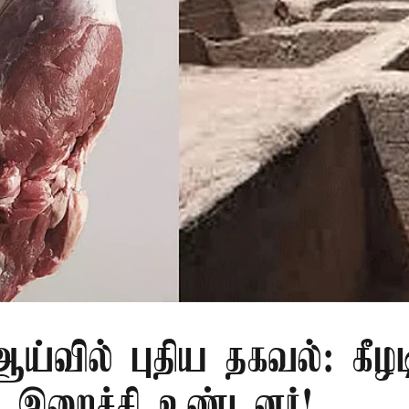
்வில் புதிய தகவல்: கீழட
 இறைச்சி உண்டனர்!