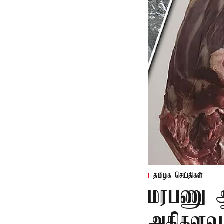
தமிழக செய்திகள்
மரபணு ஆய
அதிகளவு