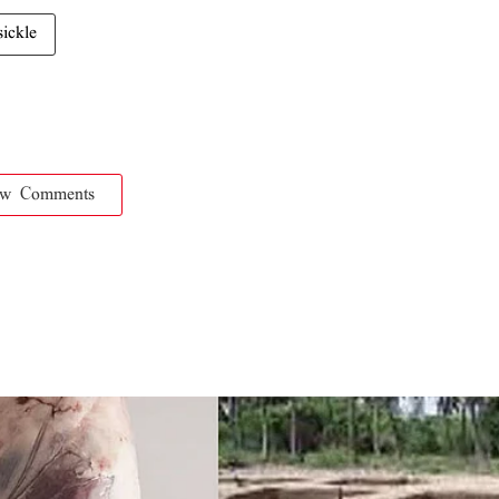
sickle
ow Comments