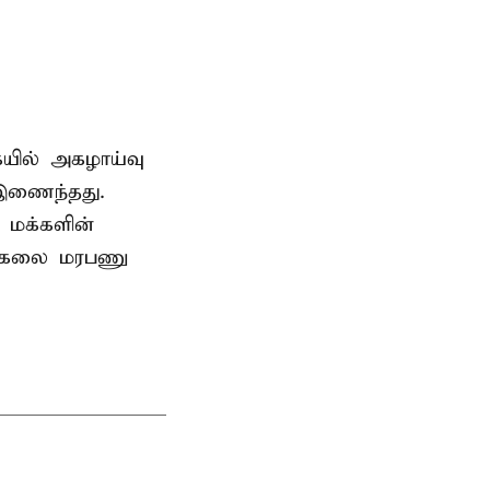
ையில் அகழாய்வு
 இணைந்தது.
 மக்களின்
பல்கலை மரபணு