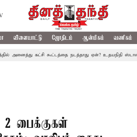
TV
மா
விளையாட்டு
ஜோதிடம்
ஆன்மிகம்
வணிகம்
னைத்து கட்சி கூட்டத்தை நடத்தாது ஏன்? உதயநிதி ஸ்டாலின் கேள்
ு 2 பைக்குகள்