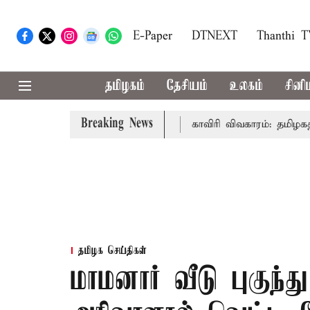
E-Paper
DTNEXT
Thanthi 
தமிழகம்
தேசியம்
உலகம்
சினி
Breaking News
ுதல்-அமைச்சர் விஜய் உரை
காவிரி விவகாரம்: தமிழகத்தில் அ
தமிழக செய்திகள்
மாமனார் வீடு புகுந்த