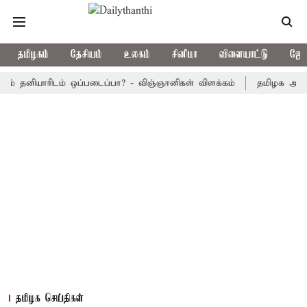
தமிழகம்
தேசியம்
உலகம்
சினிமா
விளையாட்டு
ஜோத
ியாரிடம் ஒப்படைப்பா? - விஞ்ஞானிகள் விளக்கம்
தமிழக அரசு பஸ்கள்
தமிழக செய்திகள்