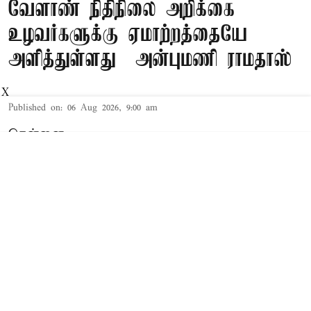
வேளாண் நிதிநிலை அறிக்கை
உழவர்களுக்கு ஏமாற்றத்தையே
அளித்துள்ளது – அன்புமணி ராமதாஸ்
X
Published on
:
06 Aug 2026, 9:00 am
சென்னை,
பா.ம.க. தலைவர் அன்புமணி ராமதாஸ்
வெளியிட்டுள்ள அறிக்கையில்
தெரிவித்திருப்பதாவது:-
தமிழ்நாடு அரசின் சார்பின் ஆறாம் முறையாகவும்,
த.வெ.க. அரசின் சார்பில் முதல் முறையாகவும்
வேளாண் நிதிநிலை அறிக்கை தாக்கல்
செய்யப்பட்டிருக்கிறது. வேளாண் நிதிநிலை
அறிக்கையில் இடம்பெற்றுள்ள அறிவிப்புகளைப்