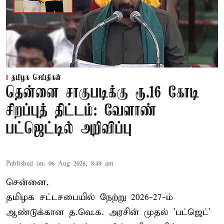
தமிழக செய்திகள்
தென்னை சாகுபடிக்கு ரூ.16 கோடி
சிறப்புத் திட்டம்: வேளாண்
பட்ஜெட்டில் அறிவிப்பு
Published on
:
06 Aug 2026, 8:49 am
சென்னை,
தமிழக சட்டசபையில் நேற்று 2026-27-ம்
ஆண்டுக்கான த.வெ.க. அரசின் முதல் 'பட்ஜெட்'