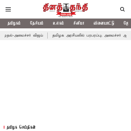
தமிழகம்
தேசியம்
உலகம்
சினிமா
விளையாட்டு
ஜோத
மைச்சர் விஜய்
தமிழக அரசியலில் பரபரப்பு; அமைச்சர் ஆனந்த் உடன்
தமிழக செய்திகள்