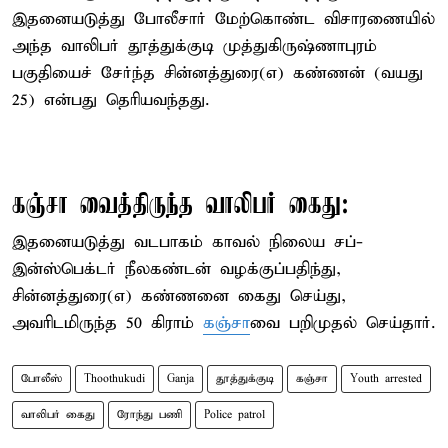
இதனையடுத்து போலீசார் மேற்கொண்ட விசாரணையில்
அந்த வாலிபர் தூத்துக்குடி முத்துகிருஷ்ணாபுரம்
பகுதியைச் சேர்ந்த சின்னத்துரை(எ) கண்ணன் (வயது
25) என்பது தெரியவந்தது.
கஞ்சா வைத்திருந்த வாலிபர் கைது:
இதனையடுத்து வடபாகம் காவல் நிலைய சப்-
இன்ஸ்பெக்டர் நீலகண்டன் வழக்குப்பதிந்து,
சின்னத்துரை(எ) கண்ணனை கைது செய்து,
அவரிடமிருந்த 50 கிராம்
கஞ்சா
வை பறிமுதல் செய்தார்.
போலீஸ்
Thoothukudi
Ganja
தூத்துக்குடி
கஞ்சா
Youth arrested
வாலிபர் கைது
ரோந்து பணி
Police patrol