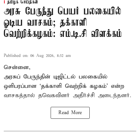
தமிழக செய்திகள்
அரசு பேருந்து பெயர் பலகையில்
ஓடிய வாசகம்; தக்காளி
வெற்றிக்கழகம்: எம்.டி.சி விளக்கம்
Published on
:
06 Aug 2026, 8:32 am
சென்னை,
அரசுப் பேருந்தின் டிஜிட்டல் பலகையில்
ஒளிபரப்பான ‘தக்காளி வெற்றிக் கழகம்’ என்ற
வாசகத்தால் தவெகவினர் அதிர்ச்சி அடைந்தனர்.
Read More