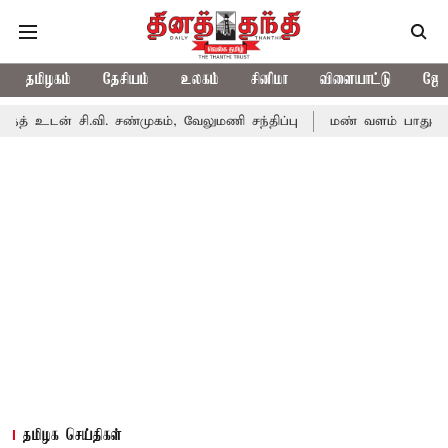
தமிழகம்
தேசியம்
உலகம்
சினிமா
விளையாட்டு
ஜோத
த் உடன் சி.வி. சண்முகம், வேலுமணி சந்திப்பு
மண் வளம் பாதுகாக்
தமிழக செய்திகள்