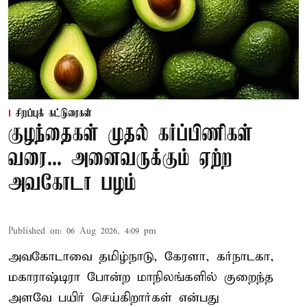
சிறப்புக் கட்டுரைகள்
குழந்தைகள் முதல் கர்ப்பிணிகள்
வரை... அனைவருக்கும் ஏற்ற
அவகோடா பழம்
Published on
:
06 Aug 2026, 4:09 pm
அவகோடாவை தமிழ்நாடு, கேரளா, கர்நாடகா,
மகாராஷ்டிரா போன்ற மாநிலங்களில் குறைந்த
அளவே பயிர் செய்கிறார்கள் என்பது