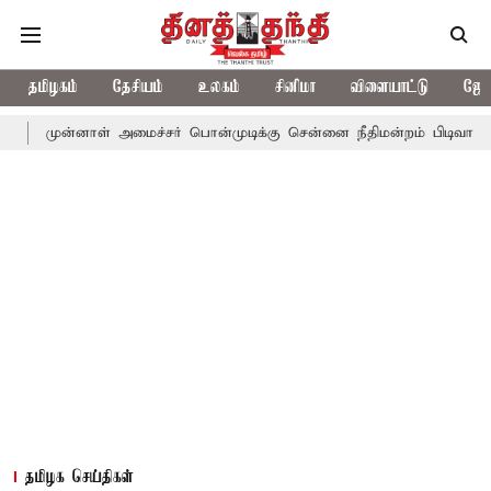
தமிழகம்
தேசியம்
உலகம்
சினிமா
விளையாட்டு
ஜோத
னாள் அமைச்சர் பொன்முடிக்கு சென்னை நீதிமன்றம் பிடிவாராண்ட்
தொ
தமிழக செய்திகள்