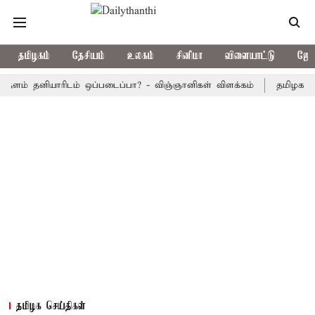
தமிழகம்
தேசியம்
உலகம்
சினிமா
விளையாட்டு
ஜோத
 தனியாரிடம் ஒப்படைப்பா? - விஞ்ஞானிகள் விளக்கம்
தமிழக அரசு பஸ்
தமிழக செய்திகள்