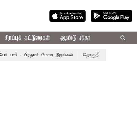
சிறப்புக் கட்டுரைகள்
ஆண்டு சந்தா
 பலி - பிரதமர் மோடி இரங்கல்
தொகுதி மறுவரையறை நடந்தால