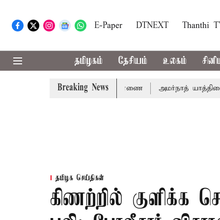
E-Paper
DTNEXT
Thanthi 
தமிழகம்
தேசியம்
உலகம்
சினி
Breaking News
14ம்தேதி சுப்ரீம்கோர்ட்டில் விசாரணை
அமர்நாத் யாத்திரை தற்
தமிழக செய்திகள்
கிணற்றில் குளிக்க சென