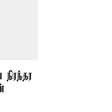
 நிரந்தர
்