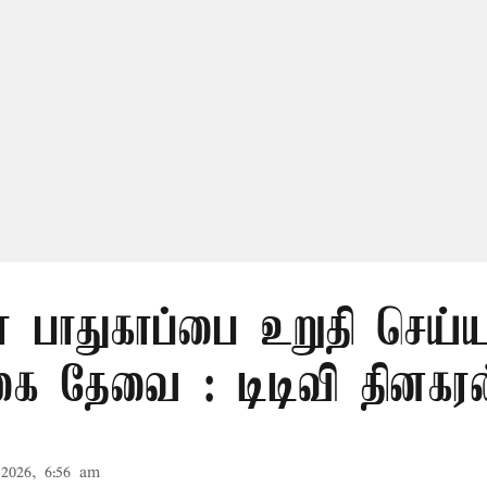
் பாதுகாப்பை உறுதி செய்ய
கை தேவை : டிடிவி தினகரன
2026, 6:56 am