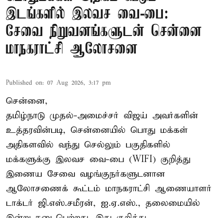
இடங்களில் இலவச வை-பை:
சேவை நிறுவனங்களுடன் சென்னை
மாநகராட்சி ஆலோசனை
Published on
:
07 Aug 2026, 3:17 pm
சென்னை,
தமிழ்நாடு முதல்-அமைச்சர் விஜய் அவர்களின்
உத்தரவின்படி, சென்னையில் பொது மக்கள்
அதிகளவில் வந்து செல்லும் பகுதிகளில்
மக்களுக்கு இலவச வை-பை (WIFI) குறித்து
இணைய சேவை வழங்குநர்களுடனான
ஆலோசணைக் கூட்டம் மாநகராட்சி ஆணையாளர்
டாக்டர் ஜி.எஸ்.சமீரன், ஐ.ஏ.எஸ்., தலைமையில்
இன்று நடைபெற்றது. இது குறித்து