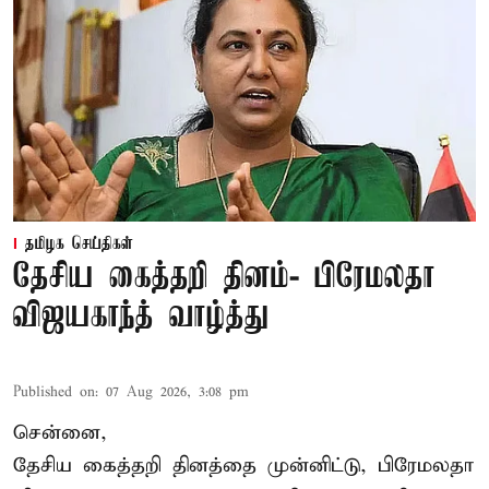
தமிழக செய்திகள்
தேசிய கைத்தறி தினம்- பிரேமலதா
விஜயகாந்த் வாழ்த்து
Published on
:
07 Aug 2026, 3:08 pm
சென்னை,
தேசிய கைத்தறி தினத்தை
முன்னிட்டு, பிரேமலதா