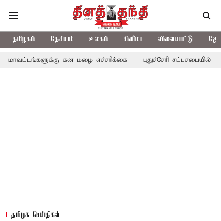
தமிழகம்
தேசியம்
உலகம்
சினிமா
விளையாட்டு
ஜோத
களுக்கு கன மழை எச்சரிக்கை
புதுச்சேரி சட்டசபையில் வரும் 24ம் த
தமிழக செய்திகள்