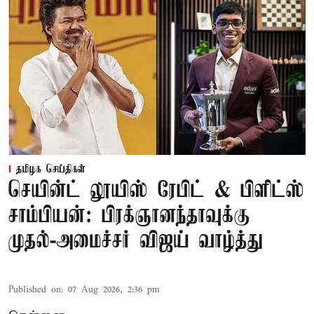
தமிழக செய்திகள்
செயின்ட் லூயிஸ் ரேபிட் & பிளிட்ஸ்
சாம்பியன்: பிரக்ஞானந்தாவுக்கு
முதல்-அமைச்சர் விஜய் வாழ்த்து
Published on
:
07 Aug 2026, 2:36 pm