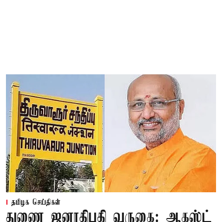
தமிழக செய்திகள்
துணை ஜனாதிபதி வருகை: ஆகஸ்ட்