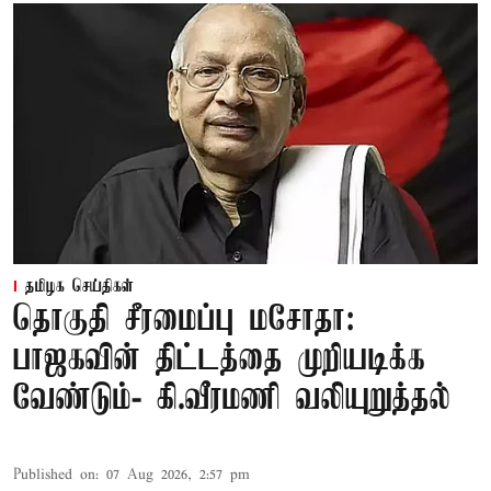
தமிழக செய்திகள்
தொகுதி சீரமைப்பு மசோதா:
பாஜகவின் திட்டத்தை முறியடிக்க
வேண்டும்- கி.வீரமணி வலியுறுத்தல்
Published on
:
07 Aug 2026, 2:57 pm