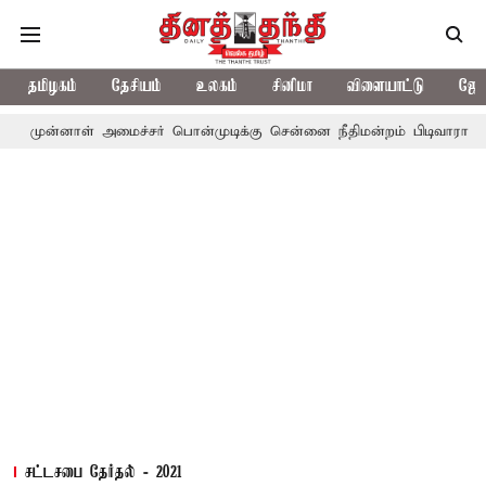
தமிழகம்
தேசியம்
உலகம்
சினிமா
விளையாட்டு
ஜோத
்னாள் அமைச்சர் பொன்முடிக்கு சென்னை நீதிமன்றம் பிடிவாராண்ட்
த
சட்டசபை தேர்தல் - 2021