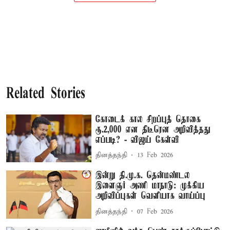
Related Stories
கோடைக் கால சிறப்புத் தொகை
ரூ.2,000 என திடீரென அறிவித்தது
எப்படி? - விஜய் கேள்வி
தினத்தந்தி
13 Feb 2026
இன்று தி.மு.க. தென்மண்டல
இளைஞர் அணி மாநாடு: முக்கிய
அறிவிப்புகள் வெளியாக வாய்ப்பு
தினத்தந்தி
07 Feb 2026