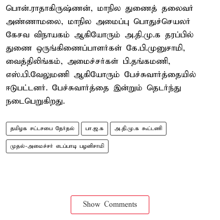
பொன்.ராதாகிருஷ்ணன், மாநில துணைத் தலைவர்
அண்ணாமலை, மாநில அமைப்பு பொதுச்செயலர்
கேசவ விநாயகம் ஆகியோரும் அ.தி.மு.க தரப்பில்
துணை ஒருங்கிணைப்பாளர்கள் கே.பி.முனுசாமி,
வைத்திலிங்கம், அமைச்சர்கள் பி.தங்கமணி,
எஸ்.பி.வேலுமணி ஆகியோரும் பேச்சுவார்த்தையில்
ஈடுபட்டனர். பேச்சுவார்த்தை இன்றும் தெடர்ந்து
நடைபெறுகிறது.
தமிழக சட்டசபை தேர்தல்
பா.ஜ.க
அ.தி.மு.க கூட்டணி
முதல்-அமைச்சர் எடப்பாடி பழனிசாமி
Show Comments