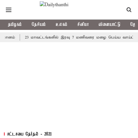
தமிழகம்
தேசியம்
உலகம்
சினிமா
விளையாட்டு
ஜோத
்
23 மாவட்டங்களில் இரவு 7 மணிவரை மழை பெய்ய வாய்ப்பு
கொ
சட்டசபை தேர்தல் - 2021