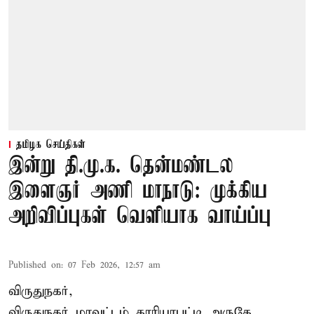
தமிழக செய்திகள்
இன்று தி.மு.க. தென்மண்டல
இளைஞர் அணி மாநாடு: முக்கிய
அறிவிப்புகள் வெளியாக வாய்ப்பு
Published on
:
07 Feb 2026, 12:57 am
விருதுநகர்,
விருதுநகர் மாவட்டம் காரியாபட்டி அருகே