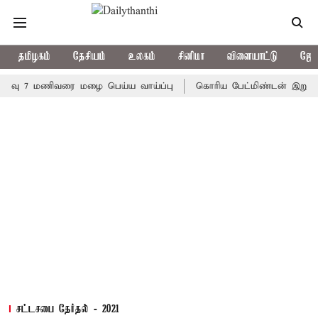
தமிழகம்
தேசியம்
உலகம்
சினிமா
விளையாட்டு
ஜோத
7 மணிவரை மழை பெய்ய வாய்ப்பு
கொரிய பேட்மிண்டன் இறுதி போட்டி;
சட்டசபை தேர்தல் - 2021