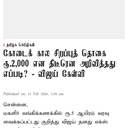
தமிழக செய்திகள்
கோடைக் கால சிறப்புத் தொகை
ரூ.2,000 என திடீரென அறிவித்தது
எப்படி? - விஜய் கேள்வி
Published on
:
13 Feb 2026, 5:39 am
சென்னை,
மகளிர் வங்கிக்கணக்கில் ரூ.5 ஆயிரம் வரவு
வைக்கப்பட்டது குறித்து விஜய் தனது எக்ஸ்