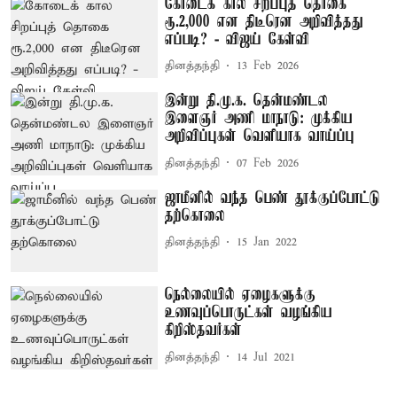
கோடைக் கால சிறப்புத் தொகை
ரூ.2,000 என திடீரென அறிவித்தது
எப்படி? - விஜய் கேள்வி
தினத்தந்தி
13 Feb 2026
இன்று தி.மு.க. தென்மண்டல
இளைஞர் அணி மாநாடு: முக்கிய
அறிவிப்புகள் வெளியாக வாய்ப்பு
தினத்தந்தி
07 Feb 2026
ஜாமீனில் வந்த பெண் தூக்குப்போட்டு
தற்கொலை
தினத்தந்தி
15 Jan 2022
நெல்லையில் ஏழைகளுக்கு
உணவுப்பொருட்கள் வழங்கிய
கிறிஸ்தவர்கள்
தினத்தந்தி
14 Jul 2021