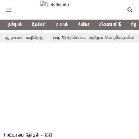
தமிழகம்
தேசியம்
உலகம்
சினிமா
விளையாட்டு
ஜோத
 நாளை கூடுகிறது
ஒரு தேர்தலில்கூட அதிமுக வெற்றிபெறவில்லை: சி.வி
சட்டசபை தேர்தல் - 2021