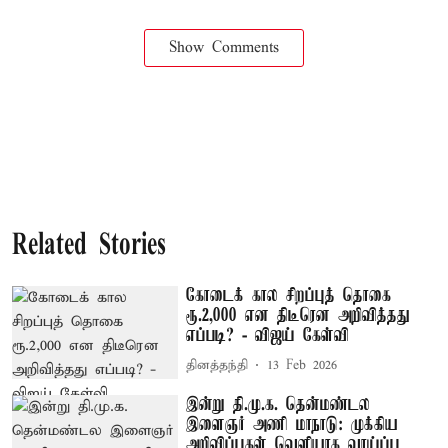
Show Comments
Related Stories
கோடைக் கால சிறப்புத் தொகை
ரூ.2,000 என திடீரென அறிவித்தது
எப்படி? - விஜய் கேள்வி
தினத்தந்தி
13 Feb 2026
இன்று தி.மு.க. தென்மண்டல
இளைஞர் அணி மாநாடு: முக்கிய
அறிவிப்புகள் வெளியாக வாய்ப்பு