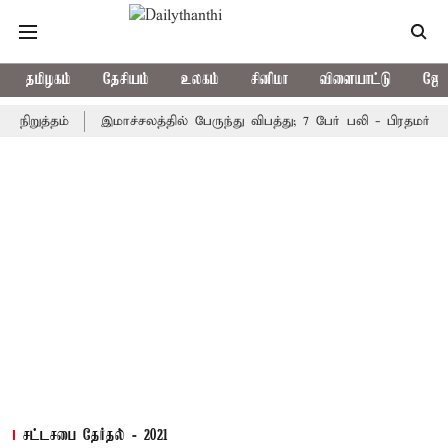
தமிழகம்
தேசியம்
உலகம்
சினிமா
விளையாட்டு
ஜோத
்தம்
இமாச்சலத்தில் பேருந்து விபத்து; 7 பேர் பலி - பிரதமர் மோடி இ
சட்டசபை தேர்தல் - 2021