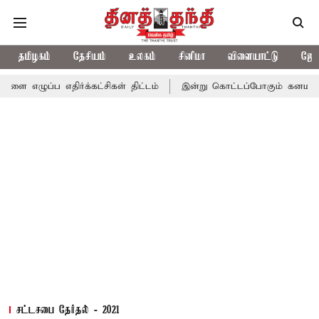
தமிழகம்
தேசியம்
உலகம்
சினிமா
விளையாட்டு
ஜோத
ுப்ப எதிர்க்கட்சிகள் திட்டம்
இன்று கொட்டப்போகும் கனமழை.. எந்த
சட்டசபை தேர்தல் - 2021