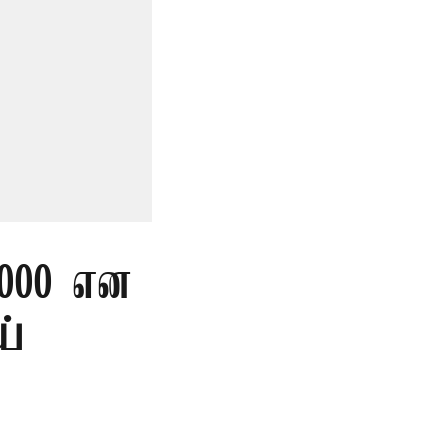
,000 என
ய்