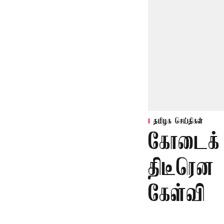
தமிழக செய்திகள்
கோடைக் 
திடீரென 
கேள்வி