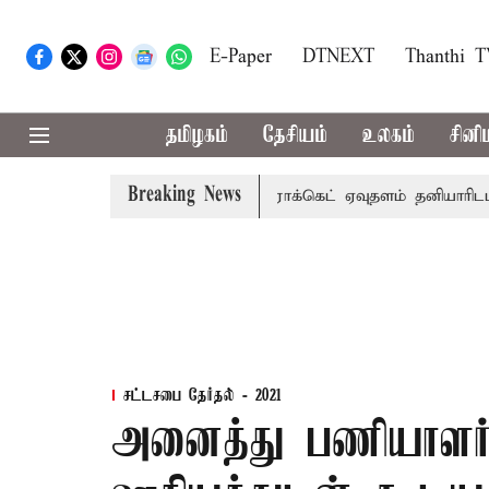
E-Paper
DTNEXT
Thanthi 
தமிழகம்
தேசியம்
உலகம்
சினி
Breaking News
டியது
குலசேகரன்பட்டினம் ராக்கெட் ஏவுதளம் தனியாரிடம் ஒப
சட்டசபை தேர்தல் - 2021
அனைத்து பணியாளர்கள