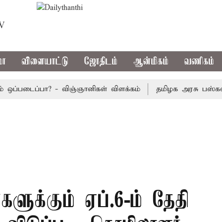
TV
மா
விளையாட்டு
ஜோதிடம்
ஆன்மிகம்
வணிகம்
்படைப்பா? - விஞ்ஞானிகள் விளக்கம்
தமிழக அரசு பஸ்கள் இன்ற
ுக்கும் ஏப்.6-ம் தேதி