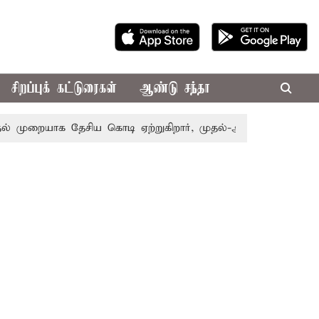
சிறப்புக் கட்டுரைகள்
ஆண்டு சந்தா
ுறையாக தேசிய கொடி ஏற்றுகிறார், முதல்-அமைச்சர் விஜய்!
ப