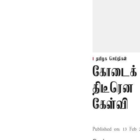
தமிழக செய்திகள்
கோடைக் 
திடீரென 
கேள்வி
Published on
:
13 Feb 