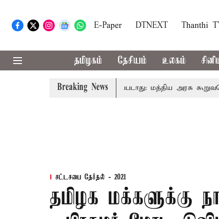
E-Paper
DTNEXT
Thanthi 
தமிழகம்
தேசியம்
உலகம்
சினி
Breaking News
ைவரிடமும் கட்டணம் வசூலிக்கப்படாது: மத்திய அரசு கூறுவதென்ன
சட்டசபை தேர்தல் - 2021
தமிழக மக்களுக்கு நா