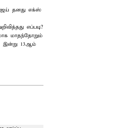
விஜய் தனது எக்ஸ்
ிவித்தது எப்படி?
மாக மாதந்தோறும்
க இன்று 13ஆம்