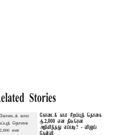
elated Stories
கோடைக் கால சிறப்புத் தொகை
ரூ.2,000 என திடீரென
அறிவித்தது எப்படி? - விஜய்
கேள்வி