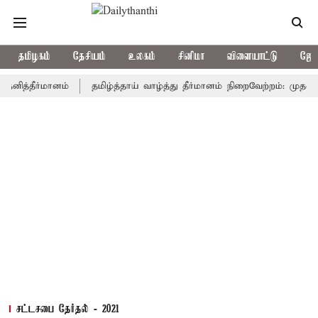
தமிழகம்
தேசியம்
உலகம்
சினிமா
விளையாட்டு
ஜோத
தீர்மானம்
தமிழ்த்தாய் வாழ்த்து தீர்மானம் நிறைவேற்றம்: முதல்-அமைச்
சட்டசபை தேர்தல் - 2021