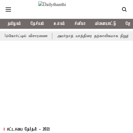
தமிழகம்
தேசியம்
உலகம்
சினிமா
விளையாட்டு
ஜோத
கோர்ட்டில் விசாரணை
அமர்நாத் யாத்திரை தற்காலிகமாக நிறுத்தம்
இ
சட்டசபை தேர்தல் - 2021