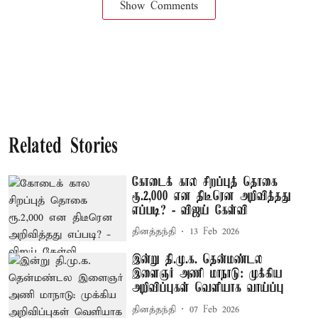
Show Comments
Related Stories
கோடைக் கால சிறப்புத் தொகை
ரூ.2,000 என திடீரென அறிவித்தது
எப்படி? - விஜய் கேள்வி
தினத்தந்தி
13 Feb 2026
இன்று தி.மு.க. தென்மண்டல
இளைஞர் அணி மாநாடு: முக்கிய
அறிவிப்புகள் வெளியாக வாய்ப்பு
தினத்தந்தி
07 Feb 2026