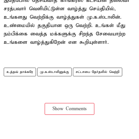
இதேபோல தேசியவாத காங்கிரஸ் கட்சியின் தலைவர்
சரத்பவார் வெளியிட்டுள்ள வாழ்த்து செய்தியில்,
உங்களது வெற்றிக்கு வாழ்த்துகள் மு.க.ஸ்டாலின்.
உண்மையில் தகுதியான ஒரு வெற்றி. உங்கள் மீது
நம்பிக்கை வைத்த மக்களுக்கு சிறந்த சேவையாற்ற
உங்களை வாழ்த்துகிறேன் என கூறியுள்ளார்.
உத்தவ் தாக்கரே
மு.க.ஸ்டாலினுக்கு
சட்டசபை தேர்தலில் வெற்றி
Show Comments