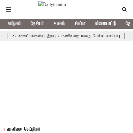
தமிழகம்
தேசியம்
உலகம்
சினிமா
விளையாட்டு
ஜோத
23 மாவட்டங்களில் இரவு 7 மணிவரை மழை பெய்ய வாய்ப்பு
கொரிய பே
வானிலை செய்திகள்