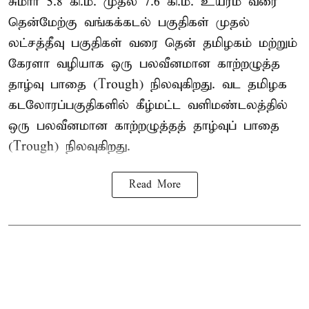
சுமார் 5.8 கி.மீ. முதல் 7.6 கி.மீ. உயரம் வரை
தென்மேற்கு வங்கக்கடல் பகுதிகள் முதல்
லட்சத்தீவு பகுதிகள் வரை தென் தமிழகம் மற்றும்
கேரளா வழியாக ஒரு பலவீனமான காற்றழுத்த
தாழ்வு பாதை (Trough) நிலவுகிறது. வட தமிழக
கடலோரப்பகுதிகளில் கீழ்மட்ட வளிமண்டலத்தில்
ஒரு பலவீனமான காற்றழுத்தத் தாழ்வுப் பாதை
(Trough) நிலவுகிறது.
Read More