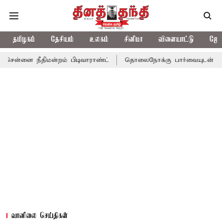
தமிழகம்
தேசியம்
உலகம்
சினிமா
விளையாட்டு
ஜோத
்னை நீதிமன்றம் பிடிவாராண்ட்
தொலைநோக்கு பார்வையுடன் கூடிய வே
வானிலை செய்திகள்