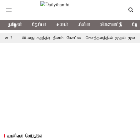
தமிழகம்
தேசியம்
உலகம்
சினிமா
விளையாட்டு
ஜோத
80-வது சுதந்திர தினம்: கோட்டை கொத்தளத்தில் முதல் முறையாக தேச
வானிலை செய்திகள்