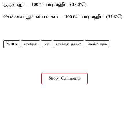
தஞ்சாவூர் - 100.4° பாரன்ஹீட் (38.0°C)
சென்னை நுங்கம்பாக்கம் - 100.04° பாரன்ஹீட் (37.8°C)
Weather
வானிலை
heat
வானிலை தகவல்
வெயில் சதம்
Show Comments