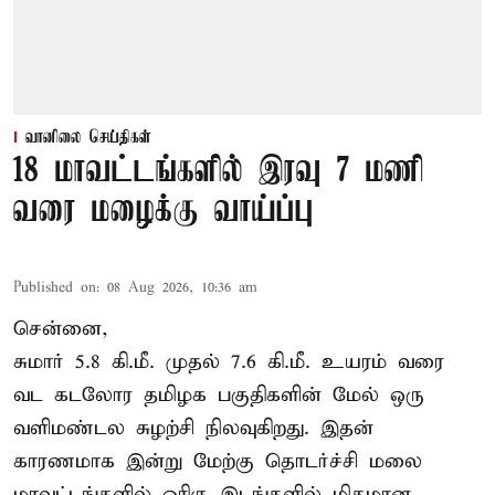
வானிலை செய்திகள்
18 மாவட்டங்களில் இரவு 7 மணி
வரை மழைக்கு வாய்ப்பு
Published on
:
08 Aug 2026, 10:36 am
சென்னை,
சுமார் 5.8 கி.மீ. முதல் 7.6 கி.மீ. உயரம் வரை
வட கடலோர தமிழக பகுதிகளின் மேல் ஒரு
வளிமண்டல சுழற்சி நிலவுகிறது. இதன்
காரணமாக இன்று மேற்கு தொடர்ச்சி மலை
மாவட்டங்களில் ஓரிரு இடங்களில் மிதமான