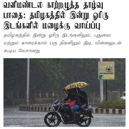
வளிமண்டல காற்றழுத்த தாழ்வு
பாதை: தமிழகத்தில் இன்று ஓரிரு
இடங்களில் மழைக்கு வாய்ப்பு
தமிழகத்தில் இன்று ஓரிரு இடங்களிலும், புதுவை
மற்றும் காரைக்கால் பகு திகளிலும் இடி, மின்னலுடன்
கூடிய லேசானது