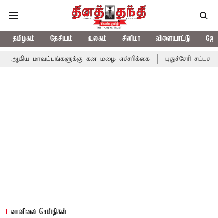
தமிழகம்
தேசியம்
உலகம்
சினிமா
விளையாட்டு
ஜோத
ட்டங்களுக்கு கன மழை எச்சரிக்கை
புதுச்சேரி சட்டசபையில் வரும் 
வானிலை செய்திகள்