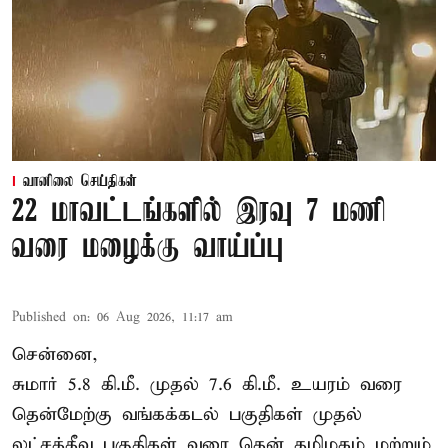
வானிலை செய்திகள்
22 மாவட்டங்களில் இரவு 7 மணி
வரை மழைக்கு வாய்ப்பு
Published on
:
06 Aug 2026, 11:17 am
சென்னை,
சுமார் 5.8 கி.மீ. முதல் 7.6 கி.மீ. உயரம் வரை
தென்மேற்கு வங்கக்கடல் பகுதிகள் முதல்
லட்சத்தீவு பகுதிகள் வரை தென் தமிழகம் மற்றும்