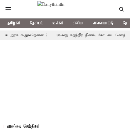
தமிழகம்
தேசியம்
உலகம்
சினிமா
விளையாட்டு
ஜோத
ரசு கூறுவதென்ன..?
80-வது சுதந்திர தினம்: கோட்டை கொத்தளத்தில் 
வானிலை செய்திகள்