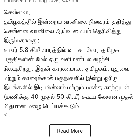
Published on
:
10 Aug 2026, 3:47 am
சென்னை,
தமிழகத்தில் இன்றைய வானிலை நிலவரம் குறித்து
சென்னை வானிலை ஆய்வு மையம் தெரிவித்து
இருப்பதாவது;
சுமார் 5.8 கிமீ உயரத்தில் வட கடலோர தமிழக
பகுதிகளின் மேல் ஒரு வளிமண்டல சுழற்சி
நிலவுகிறது. இதன் காரணமாக, தமிழகம், புதுவை
மற்றும் காரைக்கால் பகுதிகளில் இன்று ஓரிரு
இடங்களில் இடி மின்னல் மற்றும் பலத்த காற்றுடன்
(மணிக்கு 40 முதல் 50 கி.மீ) கூடிய லேசான முதல்
மிதமான மழை பெய்யக்கூடும்.
< ...
Read More