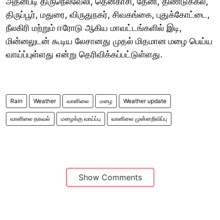
அதன்படி திருநெல்வேலி, தென்காசி, தேனி, திண்டுக்கல்,
திருப்பூர், மதுரை, விருதுநகர், சிவகங்கை, புதுக்கோட்டை,
நீலகிரி மற்றும் ஈரோடு ஆகிய மாவட்டங்களில் இடி,
மின்னலுடன் கூடிய லேசானது முதல் மிதமான மழை பெய்ய
வாய்ப்புள்ளது என்று தெரிவிக்கப்பட்டுள்ளது.
Rain
Weather
வானிலை
மழை
Weather update
வானிலை தகவல்
மழைக்கு வாய்ப்பு
வானிலை முன்னறிவிப்பு
Show Comments