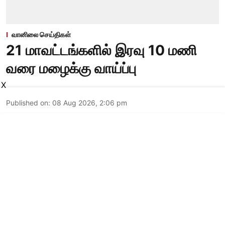
வானிலை செய்திகள்
21 மாவட்டங்களில் இரவு 10 மணி
வரை மழைக்கு வாய்ப்பு
X
Published on
:
08 Aug 2026, 2:06 pm
சென்னை,
சுமார் 5.8 கி.மீ. முதல் 7.6 கி.மீ. உயரம் வரை வட
கடலோர தமிழக பகுதிகளின் மேல் ஒரு வளிமண்டல
சுழற்சி நிலவுகிறது. இதன் காரணமாக இன்று மேற்கு
தொடர்ச்சி மலை மாவட்டங்களில் ஓரிரு இடங்களில்
மிதமான மழையும், வட தமிழகத்தில் ஓரிரு
இடங்களிலும் புதுவை மற்றும் காரைக்கால்