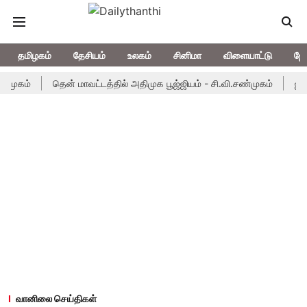
தமிழகம்
தேசியம்
உலகம்
சினிமா
விளையாட்டு
ஜோ
முகம்
தென் மாவட்டத்தில் அதிமுக பூஜ்ஜியம் - சி.வி.சண்முகம்
ஜார்க
வானிலை செய்திகள்