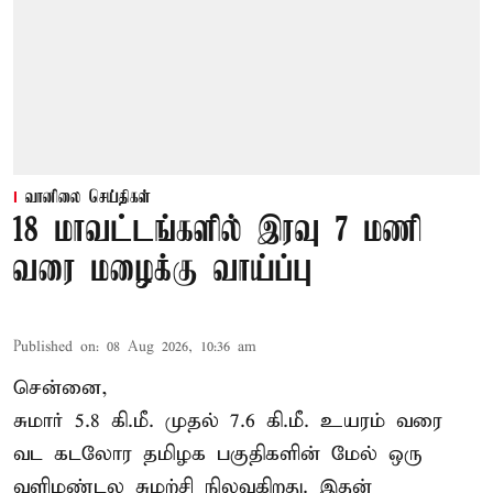
வானிலை செய்திகள்
18 மாவட்டங்களில் இரவு 7 மணி
வரை மழைக்கு வாய்ப்பு
Published on
:
08 Aug 2026, 10:36 am
சென்னை,
சுமார் 5.8 கி.மீ. முதல் 7.6 கி.மீ. உயரம் வரை
வட கடலோர தமிழக பகுதிகளின் மேல் ஒரு
வளிமண்டல சுழற்சி நிலவுகிறது. இதன்