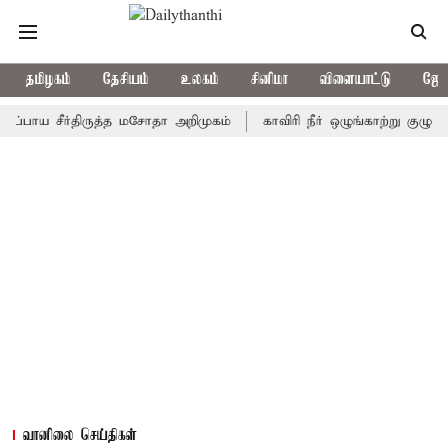
தமிழகம்
தேசியம்
உலகம்
சினிமா
விளையாட்டு
ஜோத
ய சீர்திருத்த மசோதா அறிமுகம்
காவிரி நீர் ஒழுங்காற்று குழு நாளை க
வானிலை செய்திகள்