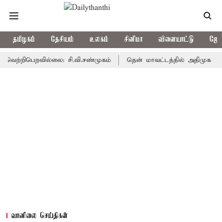
தமிழகம்
தேசியம்
உலகம்
சினிமா
விளையாட்டு
ஜோத
ிபெறவில்லை: சி.வி.சண்முகம்
தென் மாவட்டத்தில் அதிமுக பூஜ்ஜியம் 
வானிலை செய்திகள்