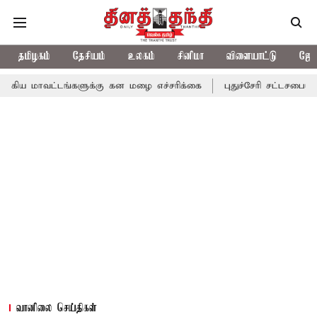
தமிழகம்
தேசியம்
உலகம்
சினிமா
விளையாட்டு
ஜோத
ங்களுக்கு கன மழை எச்சரிக்கை
புதுச்சேரி சட்டசபையில் வரும் 24ம்
வானிலை செய்திகள்