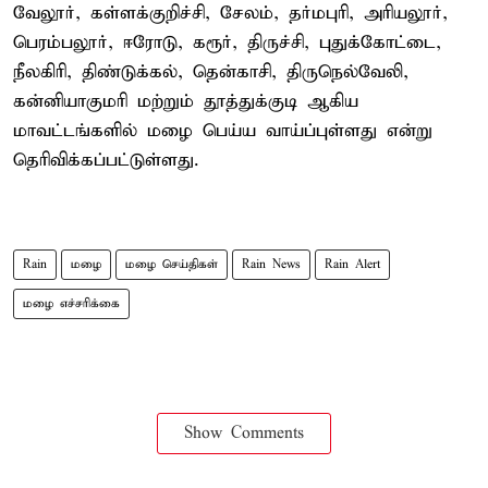
வேலூர், கள்ளக்குறிச்சி, சேலம், தர்மபுரி, அரியலூர்,
பெரம்பலூர், ஈரோடு, கரூர், திருச்சி, புதுக்கோட்டை,
நீலகிரி, திண்டுக்கல், தென்காசி, திருநெல்வேலி,
கன்னியாகுமரி மற்றும் தூத்துக்குடி ஆகிய
மாவட்டங்களில் மழை பெய்ய வாய்ப்புள்ளது என்று
தெரிவிக்கப்பட்டுள்ளது.
Rain
மழை
மழை செய்திகள்
Rain News
Rain Alert
மழை எச்சரிக்கை
Show Comments